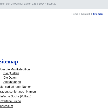
dition der Universität Zürich 1833-1924
»
Sitemap
Home
|
Kontakt
|
Sitemap
Sitemap
ber die Matrikeledition
Die Quellen
Die Daten
Abkürzungen
lle: sortiert nach Namen
rauen: sortiert nach Namen
infache Suche (Volltext)
rweiterte Suche
Impressum