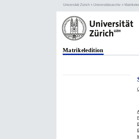
Universität Zürich
»
Universitätsarchiv
»
Matrikele
Matrikeledition
Ü
A
F
E
E