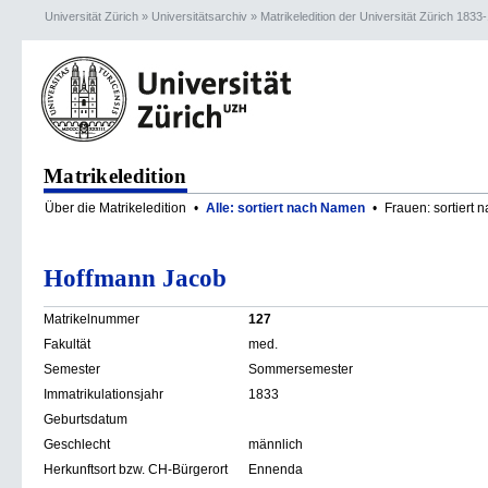
Universität Zürich
»
Universitätsarchiv
»
Matrikeledition der Universität Zürich 1833
Matrikeledition
Über die Matrikeledition
•
Alle: sortiert nach Namen
•
Frauen: sortiert
Hoffmann Jacob
Matrikelnummer
127
Fakultät
med.
Semester
Sommersemester
Immatrikulationsjahr
1833
Geburtsdatum
Geschlecht
männlich
Herkunftsort bzw. CH-Bürgerort
Ennenda