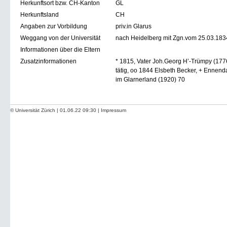
Herkunftsort bzw. CH-Kanton
GL
Herkunftsland
CH
Angaben zur Vorbildung
priv.in Glarus
Weggang von der Universität
nach Heidelberg mit Zgn.vom 25.03.183
Informationen über die Eltern
Zusatzinformationen
* 1815, Vater Joh.Georg H’-Trümpy (177
tätig, oo 1844 Elsbeth Becker, + Ennend
im Glarnerland (1920) 70
© Universität Zürich | 01.06.22 09:30 |
Impressum